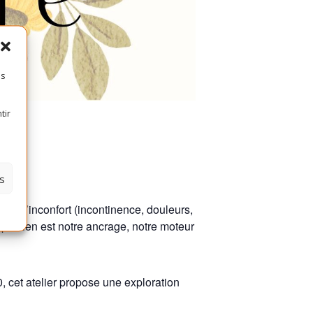
es
tir
s
 de l’inconfort (incontinence, douleurs,
 pelvien est notre ancrage, notre moteur
0, cet atelier propose une exploration