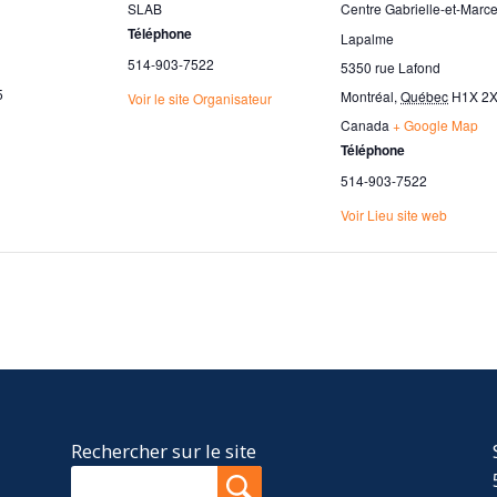
SLAB
Centre Gabrielle-et-Marce
Téléphone
Lapalme
514-903-7522
5350 rue Lafond
5
Montréal
,
Québec
H1X 2
Voir le site Organisateur
Canada
+ Google Map
Téléphone
514-903-7522
Voir Lieu site web
Rechercher sur le site