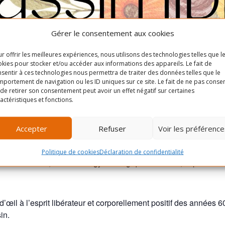
Gérer le consentement aux cookies
r offrir les meilleures expériences, nous utilisons des technologies telles que l
kies pour stocker et/ou accéder aux informations des appareils. Le fait de
sentir à ces technologies nous permettra de traiter des données telles que le
portement de navigation ou les ID uniques sur ce site. Le fait de ne pas consen
de retirer son consentement peut avoir un effet négatif sur certaines
actéristiques et fonctions.
comment, au juste ?
Accepter
Refuser
Voir les préférence
nt tensions, manque de tonus et fatigue. Elle est parfois liée à
Politique de cookies
Déclaration de confidentialité
té intestinale, sexuelle et gynécologique. Pourtant, le plancher
d’œil à l’esprit libérateur et corporellement positif des années 6
in.