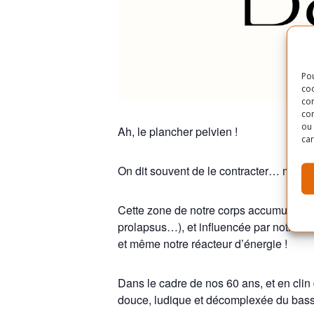
Pou
coo
con
com
ou 
Ah, le plancher pelvien !
car
On dit souvent de le contracter… mais 
Cette zone de notre corps accumule souve
prolapsus…), et influencée par notre san
et même notre réacteur d’énergie !
Dans le cadre de nos 60 ans, et en clin 
douce, ludique et décomplexée du bass