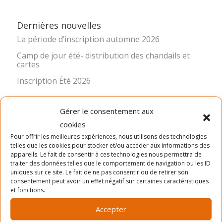
Dernières nouvelles
La période d’inscription automne 2026
Camp de jour été- distribution des chandails et
cartes
Inscription Été 2026
Gérer le consentement aux
cookies
Pour offrir les meilleures expériences, nous utilisons des technologies
telles que les cookies pour stocker et/ou accéder aux informations des
appareils. Le fait de consentir à ces technologies nous permettra de
traiter des données telles que le comportement de navigation ou les ID
LA MISSION
uniques sur ce site. Le fait de ne pas consentir ou de retirer son
consentement peut avoir un effet négatif sur certaines caractéristiques
et fonctions.
Ancré dans le quartier Rosemont depuis 1966, le Service
des Loisirs Angus-Bourbonnière contribue significative à
Accepter
l’épanouissement et au bien-être de sa communauté en
offrant des activités physiques, sportives, culturelles,