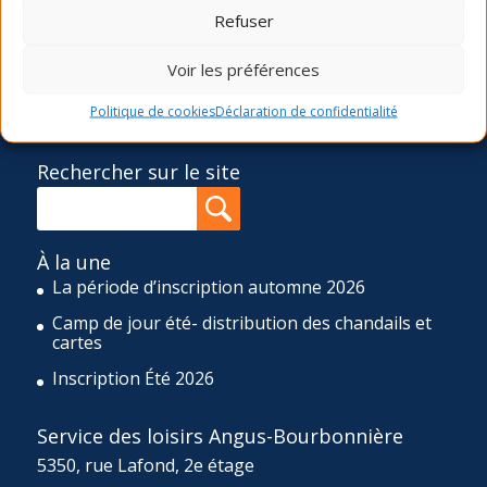
Refuser
sociocommunautaires et récréatives diversifiées,
accessibles et de qualité. Pour réaliser cette mission, le
SLAB propose quatre sessions d’activités de loisir (hiver,
Voir les préférences
printemps, été et automne), une programmation d’ateliers
ponctuels ainsi qu’un camp de jour de huit semaines
Politique de cookies
Déclaration de confidentialité
durant l’été et un d’une semaine durant la relâche scolaire.
Rechercher sur le site
À la une
La période d’inscription automne 2026
Camp de jour été- distribution des chandails et
cartes
Inscription Été 2026
Service des loisirs Angus-Bourbonnière
5350, rue Lafond, 2e étage