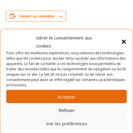
Ajouter au calendrier
Gérer le consentement aux
DÉTAILS
ORGANISATEUR
cookies
Date :
SLAB
Pour offrir les meilleures expériences, nous utilisons des technologies
Téléphone
11 avril 2024
telles que les cookies pour stocker et/ou accéder aux informations des
appareils. Le fait de consentir à ces technologies nous permettra de
Heure :
514-903-7522
traiter des données telles que le comportement de navigation ou les ID
11h15 - 12h15
uniques sur ce site. Le fait de ne pas consentir ou de retirer son
Voir le site Organisateur
consentement peut avoir un effet négatif sur certaines caractéristiques
Prix :
et fonctions.
Gratuit
Accepter
Refuser
Voir les préférences