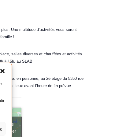
 plus. Une multitude d’activités vous seront
famille !
lace, salles diverses et chauffées et activités
 13h à 15h, au SLAB.
03-7522 ou en personne, au 2è étage du 5350 rue
es
itte les lieux avant l’heure de fin prévue.
tir
ter les
s
t activer