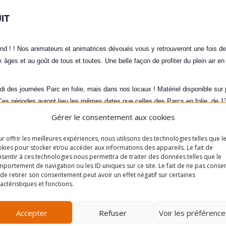
IT
nd ! ! Nos animateurs et animatrices dévoués vous y retrouveront une fois de
 âges et au goût de tous et toutes. Une belle façon de profiter du plein air en 
i des journées Parc en folie, mais dans nos locaux ! Matériel disponible sur p
! Ces périodes auront lieu les mêmes dates que celles des Parcs en folie, de
Gérer le consentement aux cookies
utefois à vous inscrire à l’avance en nous rejoignant par téléphone au 514-9
r offrir les meilleures expériences, nous utilisons des technologies telles que l
se ou qu’il n’y ait personne, il est possible que l’animateur ou l’animatrice qu
kies pour stocker et/ou accéder aux informations des appareils. Le fait de
sentir à ces technologies nous permettra de traiter des données telles que le
portement de navigation ou les ID uniques sur ce site. Le fait de ne pas consen
de retirer son consentement peut avoir un effet négatif sur certaines
LIEU
actéristiques et fonctions.
Parc Lafond
Cliquez pour accep
Accepter
Refuser
Voir les préférence
3330 avenue Laurier Est
cookies marketing e
Montréal
,
Québec
H1X 1V2