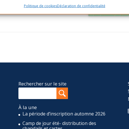
ce contenu
Politique de cookies
Déclaration de confidentialité
0
Canada
+ Google Map
Rechercher sur le site
À la une
La période d’inscription automne 2026
Camp de jour été- distribution des
,
chandails et cartes