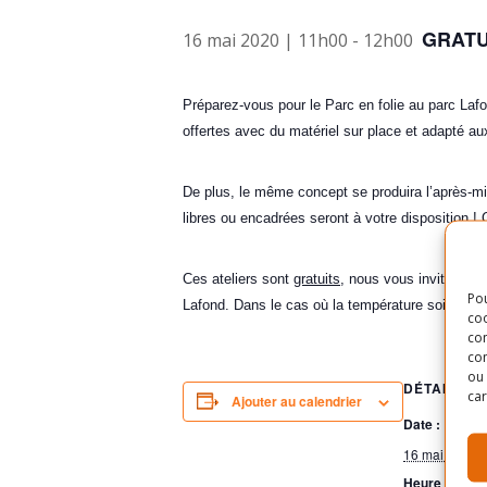
GRATU
16 mai 2020 | 11h00
-
12h00
Préparez-vous pour le Parc en folie au parc Lafo
offertes avec du matériel sur place et adapté aux
De plus, le même concept se produira l’après-mid
libres ou encadrées seront à votre disposition 
Ces ateliers sont
gratuits
, nous vous invitons to
Pou
Lafond. Dans le cas où la température soit mauvai
coo
con
com
ou 
DÉTAILS
car
Ajouter au calendrier
Date :
16 mai 2020
Heure :