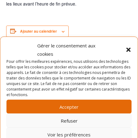
les lieux avant l’heure de fin prévue.
Ajouter au calendrier
Gérer le consentement aux
cookies
DÉTAILS
Pour offrir les meilleures expériences, nous utilisons des technologies
Date :
telles que les cookies pour stocker et/ou accéder aux informations des
appareils. Le fait de consentir à ces technologies nous permettra de
24 mai 2020
traiter des données telles que le comportement de navigation ou les ID
Heure :
uniques sur ce site. Le fait de ne pas consentir ou de retirer son
consentement peut avoir un effet négatif sur certaines caractéristiques
11h00 - 12h00
et fonctions.
Prix :
Accepter
GRATUIT
Refuser
LIEU
Voir les préférences
Parc Jean-Duceppe