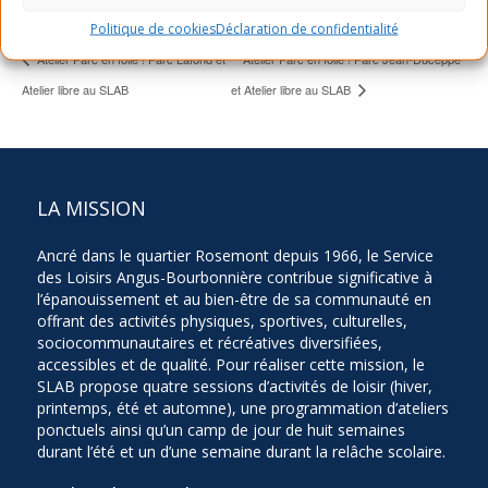
Politique de cookies
Déclaration de confidentialité
Atelier Parc en folie ! Parc Lafond et
Atelier Parc en folie ! Parc Jean-Duceppe
Atelier libre au SLAB
et Atelier libre au SLAB
LA MISSION
Ancré dans le quartier Rosemont depuis 1966, le Service
des Loisirs Angus-Bourbonnière contribue significative à
l’épanouissement et au bien-être de sa communauté en
offrant des activités physiques, sportives, culturelles,
sociocommunautaires et récréatives diversifiées,
accessibles et de qualité. Pour réaliser cette mission, le
SLAB propose quatre sessions d’activités de loisir (hiver,
printemps, été et automne), une programmation d’ateliers
ponctuels ainsi qu’un camp de jour de huit semaines
durant l’été et un d’une semaine durant la relâche scolaire.