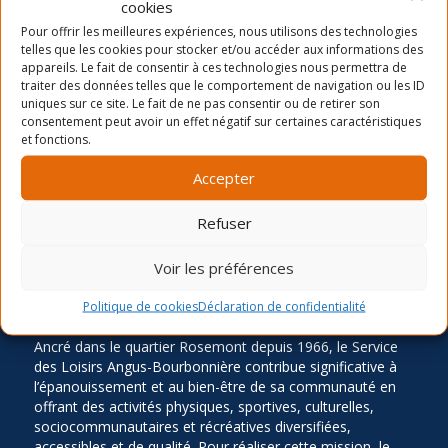
cookies
Dernières nouvelles
Pour offrir les meilleures expériences, nous utilisons des technologies
La période d’inscription automne 2026
telles que les cookies pour stocker et/ou accéder aux informations des
appareils. Le fait de consentir à ces technologies nous permettra de
Camp de jour été- distribution des chandails et
traiter des données telles que le comportement de navigation ou les ID
cartes
uniques sur ce site. Le fait de ne pas consentir ou de retirer son
Inscription Été 2026
consentement peut avoir un effet négatif sur certaines caractéristiques
et fonctions.
Accepter
Refuser
Voir les préférences
LA MISSION
Politique de cookies
Déclaration de confidentialité
Ancré dans le quartier Rosemont depuis 1966, le Service
des Loisirs Angus-Bourbonnière contribue significative à
l’épanouissement et au bien-être de sa communauté en
offrant des activités physiques, sportives, culturelles,
sociocommunautaires et récréatives diversifiées,
accessibles et de qualité. Pour réaliser cette mission, le