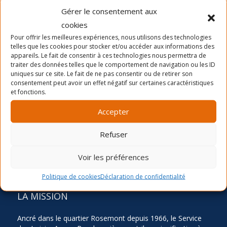
Gérer le consentement aux
cookies
Pour offrir les meilleures expériences, nous utilisons des technologies
telles que les cookies pour stocker et/ou accéder aux informations des
Dernières nouvelles
appareils. Le fait de consentir à ces technologies nous permettra de
La période d’inscription automne 2026
traiter des données telles que le comportement de navigation ou les ID
uniques sur ce site. Le fait de ne pas consentir ou de retirer son
Camp de jour été- distribution des chandails et
consentement peut avoir un effet négatif sur certaines caractéristiques
cartes
et fonctions.
Inscription Été 2026
Accepter
Refuser
Voir les préférences
Politique de cookies
Déclaration de confidentialité
LA MISSION
Ancré dans le quartier Rosemont depuis 1966, le Service