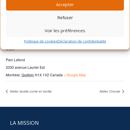
marketing et activer ce contenu
Accepter
Refuser
Voir les préférences
Politique de cookies
Déclaration de confidentialité
LIEU
Parc Lafond
3330 avenue Laurier Est
Montréal
,
Québec
H1X 1V2
Canada
+ Google Map
Atelier double corde en famille
Atelier Chorale
LA MISSION