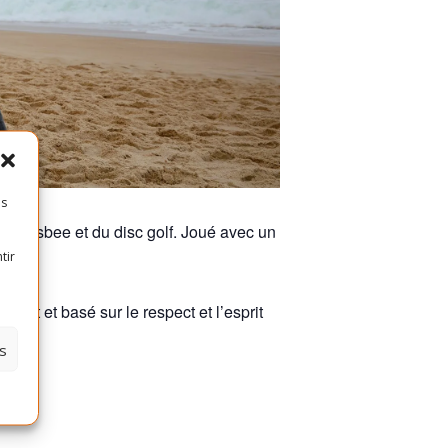
es
ate frisbee et du disc golf. Joué avec un
quipe.
tir
act et basé sur le respect et l’esprit
s