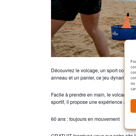
Pou
coo
Découvrez le volcage, un sport collectif
con
anneau et un panier, ce jeu dynamique fa
com
ou 
car
Facile à prendre en main, le volcage pe
sportif, il propose une expérience active,
60 ans : toujours en mouvement
GRATUIT Inscrivez-vous sur notre site 