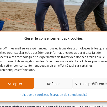
Gérer le consentement aux cookies
r offrir les meilleures expériences, nous utilisons des technologies telles que l
kies pour stocker et/ou accéder aux informations des appareils. Le fait de
 ludique et accessible à tous, combinant les principes de l’Ultim
sentir à ces technologies nous permettra de traiter des données telles que le
vorise la coopération, la précision et le plaisir de bouger en é
portement de navigation ou les ID uniques sur ce site. Le fait de ne pas consen
de retirer son consentement peut avoir un effet négatif sur certaines
actéristiques et fonctions.
rmet de s’amuser rapidement, peu importe votre niveau. Sans cont
 conviviale et inclusive en plein air.
Accepter
Refuser
Voir les préférence
Politique de cookies
Déclaration de confidentialité
Internet slabrosemont.org ou par téléphone au 514-903-7522 !