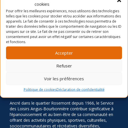
cookies
Dernières nouvelles
Pour offrir les meilleures expériences, nous utilisons des technologies
La période d’inscription automne 2026
telles que les cookies pour stocker et/ou accéder aux informations des
appareils. Le fait de consentir à ces technologies nous permettra de
Camp de jour été- distribution des chandails et
traiter des données telles que le comportement de navigation ou les ID
cartes
uniques sur ce site. Le fait de ne pas consentir ou de retirer son
consentement peut avoir un effet négatif sur certaines caractéristiques
Inscription Été 2026
et fonctions.
Accepter
Refuser
Voir les préférences
Politique de cookies
Déclaration de confidentialité
LA MISSION
Ancré dans le quartier Rosemont depuis 1966, le Service
des Loisirs Angus-Bourbonnière contribue significative à
l’épanouissement et au bien-être de sa communauté en
offrant des activités physiques, sportives, culturelles,
sociocommunautaires et récréatives diversifiées,