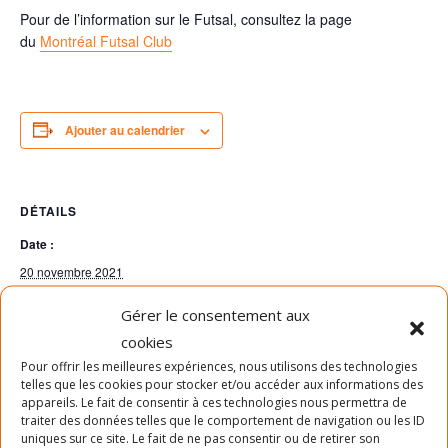
Pour de l’information sur le Futsal, consultez la page
du
Montréal Futsal Club
Ajouter au calendrier
DÉTAILS
Date :
20 novembre 2021
Heure :
Gérer le consentement aux
16h00 - 17h00
cookies
Pour offrir les meilleures expériences, nous utilisons des technologies
telles que les cookies pour stocker et/ou accéder aux informations des
ATELIER – INTRODUCTION À
ATELIER – ESSENTRICS (ÉTIREMENT
appareils. Le fait de consentir à ces technologies nous permettra de
L’IMPRO 6-12 ANS
ET SOUPLESSE)
traiter des données telles que le comportement de navigation ou les ID
uniques sur ce site. Le fait de ne pas consentir ou de retirer son