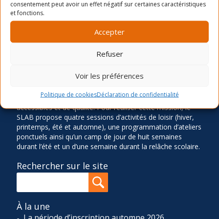
consentement peut avoir un effet négatif sur certaines caractéristiques
et fonctions.
Accepter
LA MISSION
Refuser
Ancré dans le quartier Rosemont depuis 1966, le Service
des Loisirs Angus-Bourbonnière contribue significative à
Voir les préférences
l’épanouissement et au bien-être de sa communauté en
offrant des activités physiques, sportives, culturelles,
Politique de cookies
Déclaration de confidentialité
sociocommunautaires et récréatives diversifiées,
accessibles et de qualité. Pour réaliser cette mission, le
SLAB propose quatre sessions d’activités de loisir (hiver,
printemps, été et automne), une programmation d’ateliers
ponctuels ainsi qu’un camp de jour de huit semaines
durant l’été et un d’une semaine durant la relâche scolaire.
Rechercher sur le site
À la une
La période d’inscription automne 2026