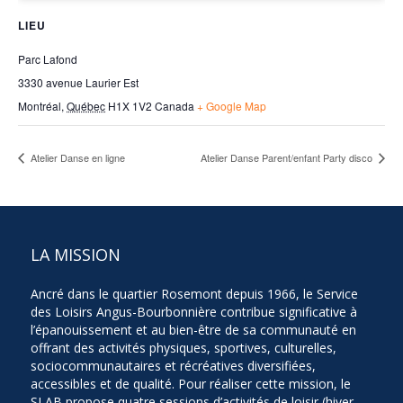
LIEU
Parc Lafond
3330 avenue Laurier Est
Montréal
,
Québec
H1X 1V2
Canada
+ Google Map
Atelier Danse en ligne
Atelier Danse Parent/enfant Party disco
LA MISSION
Ancré dans le quartier Rosemont depuis 1966, le Service
des Loisirs Angus-Bourbonnière contribue significative à
l’épanouissement et au bien-être de sa communauté en
offrant des activités physiques, sportives, culturelles,
sociocommunautaires et récréatives diversifiées,
accessibles et de qualité. Pour réaliser cette mission, le
SLAB propose quatre sessions d’activités de loisir (hiver,