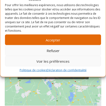
Date :
Pour offrir les meilleures expériences, nous utilisons des technologies
SLAB
telles que les cookies pour stocker et/ou accéder aux informations des
Téléphone
5 juillet 2024
appareils. Le fait de consentir à ces technologies nous permettra de
Heure :
514-903-7522
traiter des données telles que le comportement de navigation ou les ID
uniques sur ce site. Le fait de ne pas consentir ou de retirer son
17h00 - 18h00
Voir le site Organisateur
consentement peut avoir un effet négatif sur certaines caractéristiques
et fonctions.
Accepter
Refuser
Voir les préférences
Cliquez pour accepter les cookies
Politique de cookies
Déclaration de confidentialité
marketing et activer ce contenu