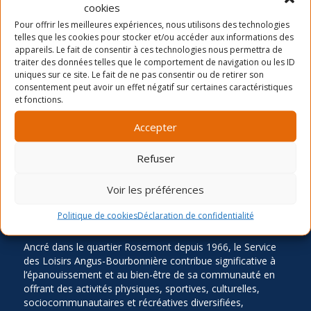
cookies
Dernières nouvelles
Pour offrir les meilleures expériences, nous utilisons des technologies
La période d’inscription automne 2026
telles que les cookies pour stocker et/ou accéder aux informations des
appareils. Le fait de consentir à ces technologies nous permettra de
Camp de jour été- distribution des chandails et
traiter des données telles que le comportement de navigation ou les ID
cartes
uniques sur ce site. Le fait de ne pas consentir ou de retirer son
consentement peut avoir un effet négatif sur certaines caractéristiques
Inscription Été 2026
et fonctions.
Accepter
Refuser
Voir les préférences
LA MISSION
Politique de cookies
Déclaration de confidentialité
Ancré dans le quartier Rosemont depuis 1966, le Service
des Loisirs Angus-Bourbonnière contribue significative à
l’épanouissement et au bien-être de sa communauté en
offrant des activités physiques, sportives, culturelles,
sociocommunautaires et récréatives diversifiées,