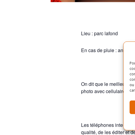
Lieu : parc lafond
En cas de pluie : annulat
Pou
coo
con
com
On dit que le meilleur app
ou 
car
photo avec cellulaire peu
Les téléphones intelligent
qualité, de les éditer et 