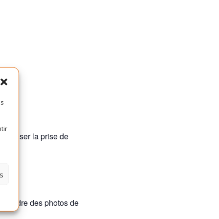
es
tir
optimiser la prise de
s
de prendre des photos de