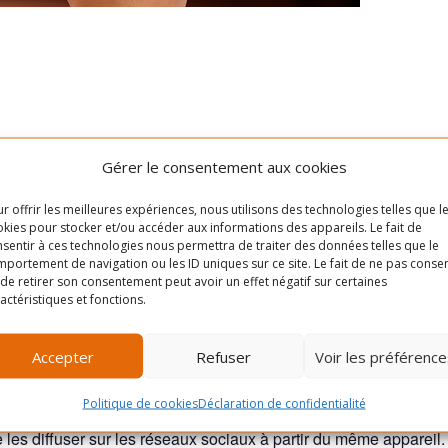
ion
Gérer le consentement aux cookies
r offrir les meilleures expériences, nous utilisons des technologies telles que l
kies pour stocker et/ou accéder aux informations des appareils. Le fait de
sentir à ces technologies nous permettra de traiter des données telles que le
portement de navigation ou les ID uniques sur ce site. Le fait de ne pas consen
areil photo est celui que l’on a avec soi. C’est pourquoi, savoir 
de retirer son consentement peut avoir un effet négatif sur certaines
actéristiques et fonctions.
t être extrêmement intéressant mais aussi très créatif.
Accepter
Refuser
Voir les préférence
Politique de cookies
Déclaration de confidentialité
s sont de plus en plus performants et ils offrent la possibilité 
de les diffuser sur les réseaux sociaux à partir du même appareil.