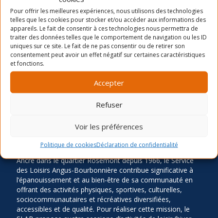
La période d’inscription automne 2026
Pour offrir les meilleures expériences, nous utilisons des technologies
telles que les cookies pour stocker et/ou accéder aux informations des
Camp de jour été- distribution des chandails et
appareils. Le fait de consentir à ces technologies nous permettra de
cartes
traiter des données telles que le comportement de navigation ou les ID
uniques sur ce site. Le fait de ne pas consentir ou de retirer son
Inscription Été 2026
consentement peut avoir un effet négatif sur certaines caractéristiques
et fonctions.
Accepter
Refuser
Voir les préférences
LA MISSION
Politique de cookies
Déclaration de confidentialité
Ancré dans le quartier Rosemont depuis 1966, le Service
des Loisirs Angus-Bourbonnière contribue significative à
l’épanouissement et au bien-être de sa communauté en
offrant des activités physiques, sportives, culturelles,
sociocommunautaires et récréatives diversifiées,
accessibles et de qualité. Pour réaliser cette mission, le