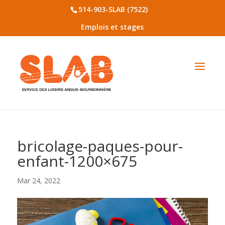
514-903-SLAB (7522)
Emplois et stages
bricolage-paques-pour-
enfant-1200×675
Mar 24, 2022