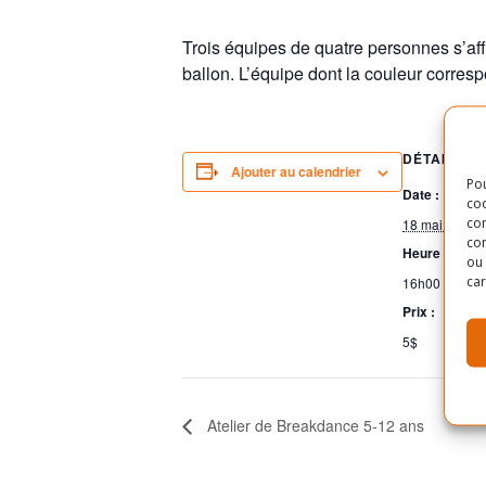
Trois équipes de quatre personnes s’aff
ballon. L’équipe dont la couleur corresp
DÉTAILS
Ajouter au calendrier
Pou
Date :
coo
con
18 mai 2019
com
Heure :
ou 
car
16h00 - 17h0
Prix :
5$
Atelier de Breakdance 5-12 ans