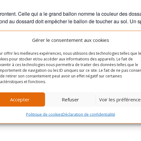
rontent. Celle qui a le grand ballon nomme la couleur des dossa
ond au dossard doit empêcher le ballon de toucher au sol. Un spo
Gérer le consentement aux cookies
LIEU
r offrir les meilleures expériences, nous utilisons des technologies telles que l
Centre Gabrielle-et-Marcel-
kies pour stocker et/ou accéder aux informations des appareils. Le fait de
Cliquez pour accep
sentir à ces technologies nous permettra de traiter des données telles que le
Lapalme
cookies marketing e
portement de navigation ou les ID uniques sur ce site. Le fait de ne pas consen
5350 Rue Lafond
ce contenu
de retirer son consentement peut avoir un effet négatif sur certaines
actéristiques et fonctions.
0
Montréal
,
H1X 2X2
+ Google
Map
Accepter
Refuser
Voir les préférence
Politique de cookies
Déclaration de confidentialité