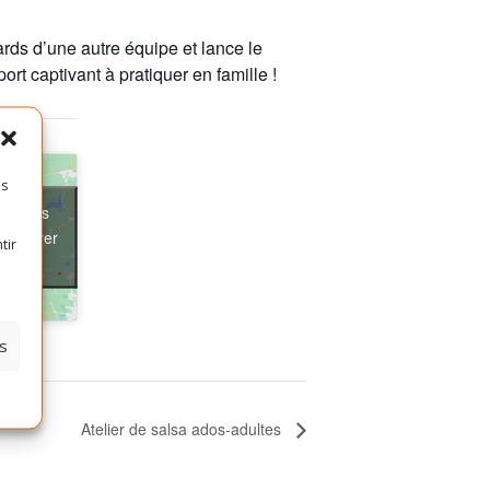
rds d’une autre équipe et lance le
rt captivant à pratiquer en famille !
es
ter les
t activer
tir
s
Atelier de salsa ados-adultes