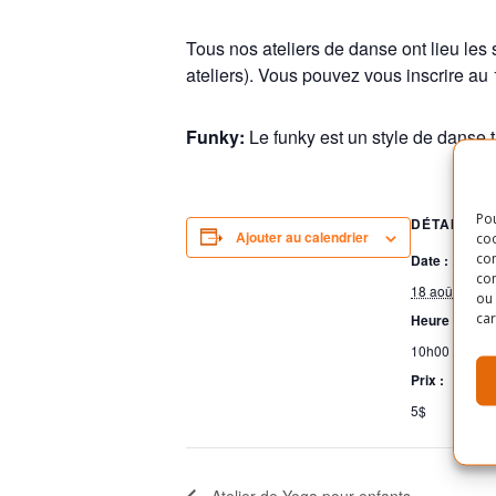
Tous nos ateliers de danse ont lieu les
ateliers). Vous pouvez vous inscrire au 1
Funky:
Le funky est un style de danse 
Pou
DÉTAILS
Ajouter au calendrier
coo
con
Date :
com
18 août 2018
ou 
car
Heure :
10h00 - 11h0
Prix :
5$
Atelier de Yoga pour enfants