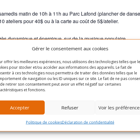
 samedis matin de 10h à 11h au Parc Lafond (plancher de danse) e
0 ateliers pour 40$ ou à la carte au coût de 5$/atelier.
très dynamique et énergique, sur de la musique populaire.
Gérer le consentement aux cookies
r offrir les meilleures expériences, nous utilisons des technologies telles que l
LIEU
kies pour stocker et/ou accéder aux informations des appareils. Le fait de
sentir à ces technologies nous permettra de traiter des données telles que le
Rue Masson, entre le
Cliquez pour accep
portement de navigation ou les ID uniques sur ce site. Le fait de ne pas consen
boulevard Saint-Michel et la
de retirer son consentement peut avoir un effet négatif sur certaines
cookies marketing e
actéristiques et fonctions.
12è avenue
ce contenu
0
Québec
Canada
+ Google
Accepter
Refuser
Voir les préférence
Map
Politique de cookies
Déclaration de confidentialité