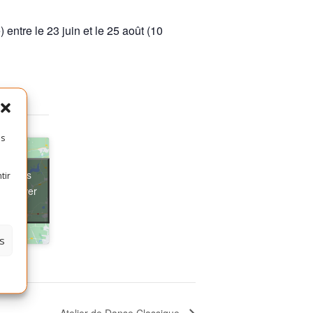
ntre le 23 juin et le 25 août (10
es
ter les
tir
t activer
s
Atelier de Danse Classique