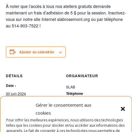
À noter que l’accès à tous nos ateliers gratuits demande
maintenant un frais d’adhésion de 5 $ pour la session. Inscrivez-
vous sur notre site Internet slabrosemont.org ou par téléphone
au 514-903-7522 !
Ajouter au calendrier
DÉTAILS
ORGANISATEUR
Date :
SLAB
Téléphone
30 juin 2024
Heure :
514-903-7522
Gérer le consentement aux
11h00 - 12h30
Voir le site Organisateur
cookies
Prix :
Pour offrir les meilleures expériences, nous utilisons des technologies
telles que les cookies pour stocker et/ou accéder aux informations des
Gratuit
appareils. Le fait de consentir à ces technologies nous permettra de