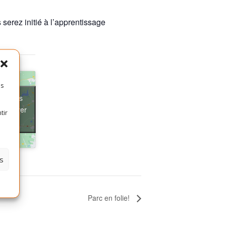
serez initié à l’apprentissage
es
ter les
t activer
tir
s
Parc en folie!