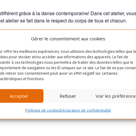
fférent grâce à la danse contemporaine! Dans cet atelier, vous 
 atelier se fait dans le respect du corps de tous et chacun.
Gérer le consentement aux cookies
LIEU
r offrir les meilleures expériences, nous utilisons des technologies telles que l
Centre Gabrielle-et-Marcel-
kies pour stocker et/ou accéder aux informations des appareils. Le fait de
Cliquez pour accep
sentir à ces technologies nous permettra de traiter des données telles que le
Lapalme
cookies marketing e
portement de navigation ou les ID uniques sur ce site. Le fait de ne pas consen
5350 Rue Lafond
ce contenu
de retirer son consentement peut avoir un effet négatif sur certaines
actéristiques et fonctions.
0
Montréal
,
H1X 2X2
+ Google
Map
Accepter
Refuser
Voir les préférence
Politique de cookies
Déclaration de confidentialité