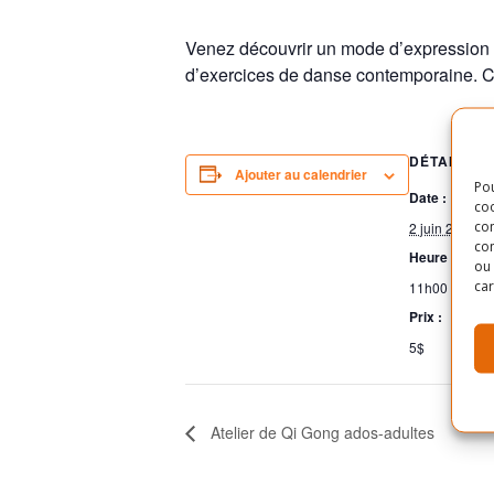
Venez découvrir un mode d’expression di
d’exercices de danse contemporaine. Cet
DÉTAILS
Ajouter au calendrier
Pou
Date :
coo
con
2 juin 2019
com
Heure :
ou 
car
11h00 - 12h0
Prix :
5$
Atelier de Qi Gong ados-adultes