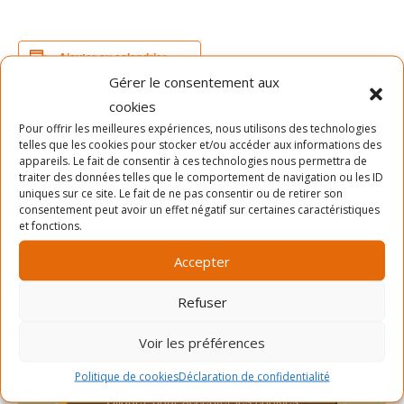
Ajouter au calendrier
Gérer le consentement aux
cookies
Pour offrir les meilleures expériences, nous utilisons des technologies
DÉTAILS
telles que les cookies pour stocker et/ou accéder aux informations des
Date :
appareils. Le fait de consentir à ces technologies nous permettra de
traiter des données telles que le comportement de navigation ou les ID
11 juillet 2022
uniques sur ce site. Le fait de ne pas consentir ou de retirer son
Heure :
consentement peut avoir un effet négatif sur certaines caractéristiques
et fonctions.
17h00 - 19h00
Accepter
Refuser
Voir les préférences
Politique de cookies
Déclaration de confidentialité
Cliquez pour accepter les cookies