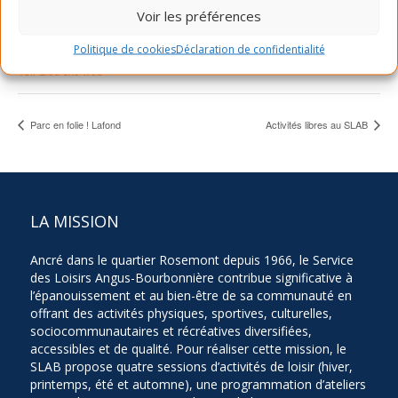
Voir les préférences
Téléphone
514-903-7522
Politique de cookies
Déclaration de confidentialité
Voir Lieu site web
Parc en folie ! Lafond
Activités libres au SLAB
LA MISSION
Ancré dans le quartier Rosemont depuis 1966, le Service
des Loisirs Angus-Bourbonnière contribue significative à
l’épanouissement et au bien-être de sa communauté en
offrant des activités physiques, sportives, culturelles,
sociocommunautaires et récréatives diversifiées,
accessibles et de qualité. Pour réaliser cette mission, le
SLAB propose quatre sessions d’activités de loisir (hiver,
printemps, été et automne), une programmation d’ateliers