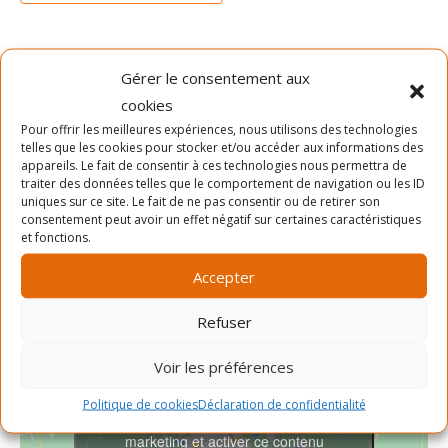
DÉTAILS
ORGANISATEUR
Gérer le consentement aux
Date :
cookies
SLAB
Téléphone
22 septembre 2022
Pour offrir les meilleures expériences, nous utilisons des technologies
telles que les cookies pour stocker et/ou accéder aux informations des
Heure :
514-903-7522
appareils. Le fait de consentir à ces technologies nous permettra de
16h00 - 17h00
traiter des données telles que le comportement de navigation ou les ID
Voir le site Organisateur
uniques sur ce site. Le fait de ne pas consentir ou de retirer son
Prix :
consentement peut avoir un effet négatif sur certaines caractéristiques
Gratuit
et fonctions.
Accepter
Refuser
Voir les préférences
Politique de cookies
Déclaration de confidentialité
Cliquez pour accepter les cookies
marketing et activer ce contenu