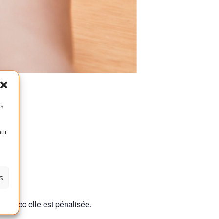
es
tir
s
d´échec elle est pénalisée.