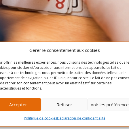
Gérer le consentement aux cookies
uisine
r offrir les meilleures expériences, nous utilisons des technologies telles que l
kies pour stocker et/ou accéder aux informations des appareils. Le fait de
nche pour une belle après-midi d’été.
sentir à ces technologies nous permettra de traiter des données telles que le
portement de navigation ou les ID uniques sur ce site. Le fait de ne pas consen
de retirer son consentement peut avoir un effet négatif sur certaines
ratique à 4 joueurs et 32 cartes.
actéristiques et fonctions.
pes de deux, les membres d´une même équipe se faisant face.
Accepter
Refuser
Voir les préférence
Politique de cookies
Déclaration de confidentialité
quipes s´engage à faire plus de points que l´adversaire, en cas 