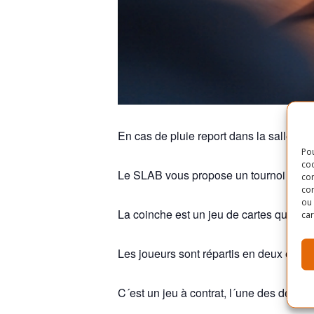
En cas de pluie report dans la salle : C
Pou
coo
Le SLAB vous propose un tournoi de coi
con
com
ou 
La coinche est un jeu de cartes qui se p
car
Les joueurs sont répartis en deux équi
C´est un jeu à contrat, l´une des deux é