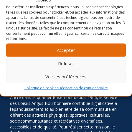
La période d’inscription automne 2026
Pour offrir les meilleures expériences, nous utilisons des technologies
telles que les cookies pour stocker et/ou accéder aux informations des
Camp de jour été- distribution des chandails et
appareils. Le fait de consentir à ces technologies nous permettra de
cartes
traiter des données telles que le comportement de navigation ou les ID
uniques sur ce site. Le fait de ne pas consentir ou de retirer son
Inscription Été 2026
consentement peut avoir un effet négatif sur certaines caractéristiques
et fonctions.
Accepter
Refuser
Voir les préférences
LA MISSION
Politique de cookies
Déclaration de confidentialité
Ancré dans le quartier Rosemont depuis 1966, le Service
des Loisirs Angus-Bourbonnière contribue significative à
l’épanouissement et au bien-être de sa communauté en
offrant des activités physiques, sportives, culturelles,
sociocommunautaires et récréatives diversifiées,
accessibles et de qualité. Pour réaliser cette mission, le