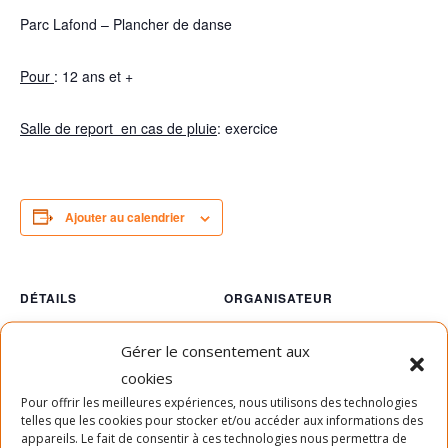
Parc Lafond – Plancher de danse
Pour
: 12 ans et +
Salle de report en cas de pluie
: exercice
Ajouter au calendrier
DÉTAILS
ORGANISATEUR
Date :
SLAB
Gérer le consentement aux
Téléphone
19 août 2024
cookies
Heure :
514-903-7522
Pour offrir les meilleures expériences, nous utilisons des technologies
16h45 - 17h45
Voir le site Organisateur
telles que les cookies pour stocker et/ou accéder aux informations des
appareils. Le fait de consentir à ces technologies nous permettra de