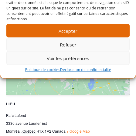
traiter des données telles que le comportement de navigation ou les ID
uniques sur ce site. Le fait de ne pas consentir ou de retirer son
consentement peut avoir un effet négatif sur certaines caractéristiques
et fonctions.
Accepter
Refuser
Cliquez pour accepter les cookies
marketing et activer ce contenu
Voir les préférences
Politique de cookies
Déclaration de confidentialité
LIEU
Parc Lafond
3330 avenue Laurier Est
Montréal
,
Québec
H1X 1V2
Canada
+ Google Map