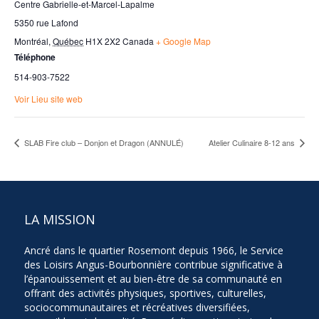
Centre Gabrielle-et-Marcel-Lapalme
5350 rue Lafond
Montréal
,
Québec
H1X 2X2
Canada
+ Google Map
Téléphone
514-903-7522
Voir Lieu site web
SLAB Fire club – Donjon et Dragon (ANNULÉ)
Atelier Culinaire 8-12 ans
LA MISSION
Ancré dans le quartier Rosemont depuis 1966, le Service
des Loisirs Angus-Bourbonnière contribue significative à
l’épanouissement et au bien-être de sa communauté en
offrant des activités physiques, sportives, culturelles,
sociocommunautaires et récréatives diversifiées,