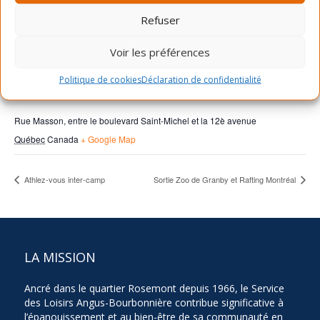
Refuser
Voir les préférences
Politique de cookies
Déclaration de confidentialité
LIEU
Rue Masson, entre le boulevard Saint-Michel et la 12è avenue
Québec
Canada
+ Google Map
Athlez-vous inter-camp
Sortie Zoo de Granby et Rafting Montréal
LA MISSION
Ancré dans le quartier Rosemont depuis 1966, le Service
des Loisirs Angus-Bourbonnière contribue significative à
l’épanouissement et au bien-être de sa communauté en