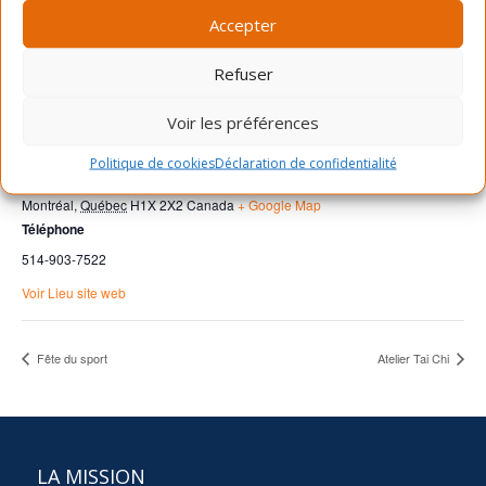
Accepter
Refuser
LIEU
Voir les préférences
Centre Gabrielle-et-Marcel-Lapalme
Politique de cookies
Déclaration de confidentialité
5350 rue Lafond
Montréal
,
Québec
H1X 2X2
Canada
+ Google Map
Téléphone
514-903-7522
Voir Lieu site web
Fête du sport
Atelier Tai Chi
LA MISSION