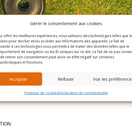
Gérer le consentement aux cookies
r offrir les meilleures expériences, nous utilisons des technologies telles que l
kies pour stocker et/ou accéder aux informations des appareils. Le fait de
sentir à ces technologies nous permettra de traiter des données telles que le
portement de navigation ou les ID uniques sur ce site. Le fait de ne pas consen
de retirer son consentement peut avoir un effet négatif sur certaines
n deux temps. La première partie est cardio et la deuxième parti
actéristiques et fonctions.
t comme dans les programmes Bengal Tiger Fitness!
Accepter
Refuser
Voir les préférence
 permettra d’en connaitre davantage sur cette discipline, le tout 
oacher ! Une ambiance dynamique, motivante et électrique vous
Politique de cookies
Déclaration de confidentialité
TION