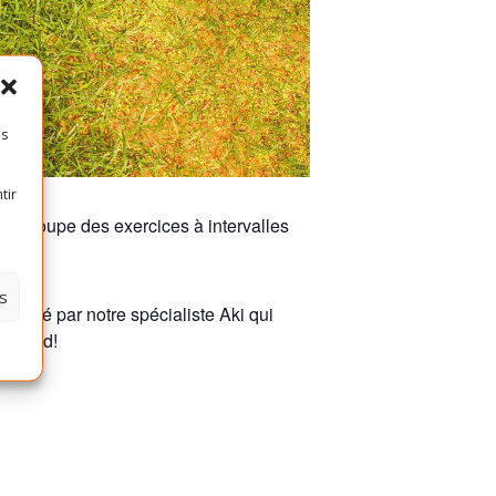
es
tir
e regroupe des exercices à intervalles
s
encadré par notre spécialiste Aki qui
 attend!