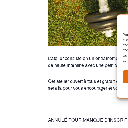
Pou
coo
con
com
ou 
L’atelier consiste en un entraînement e
car
de haute intensité avec une petit twis
Cet atelier ouvert à tous et gratuit vous
sera là pour vous encourager et vous c
ANNULÉ POUR MANQUE D’INSCRIP