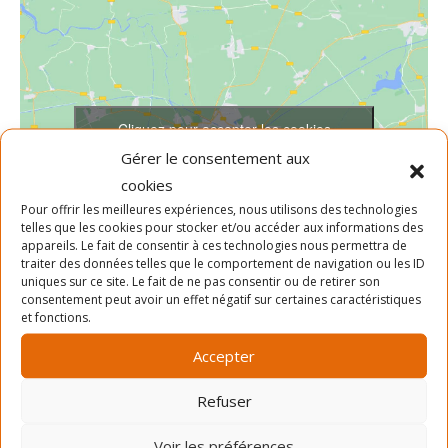
Cliquez pour accepter les cookies
marketing et activer ce contenu
Gérer le consentement aux
cookies
Pour offrir les meilleures expériences, nous utilisons des technologies
telles que les cookies pour stocker et/ou accéder aux informations des
appareils. Le fait de consentir à ces technologies nous permettra de
traiter des données telles que le comportement de navigation ou les ID
uniques sur ce site. Le fait de ne pas consentir ou de retirer son
consentement peut avoir un effet négatif sur certaines caractéristiques
et fonctions.
LIEU
Accepter
Centre Gabrielle-et-Marcel-Lapalme
5350 rue Lafond
Refuser
Montréal
,
Québec
H1X 2X2
Canada
+ Google Map
Téléphone
Voir les préférences