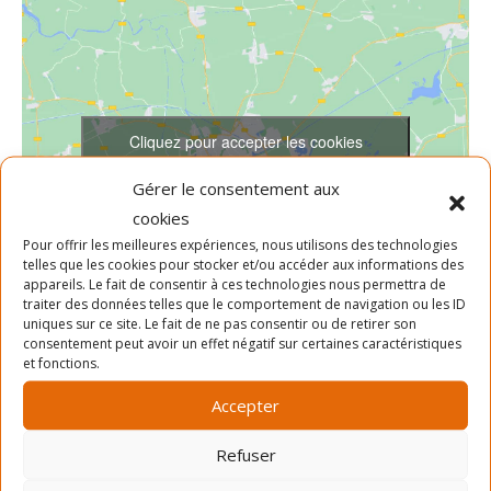
Cliquez pour accepter les cookies
marketing et activer ce contenu
Gérer le consentement aux
cookies
Pour offrir les meilleures expériences, nous utilisons des technologies
telles que les cookies pour stocker et/ou accéder aux informations des
appareils. Le fait de consentir à ces technologies nous permettra de
traiter des données telles que le comportement de navigation ou les ID
uniques sur ce site. Le fait de ne pas consentir ou de retirer son
consentement peut avoir un effet négatif sur certaines caractéristiques
LIEU
et fonctions.
Centre Gabrielle-et-Marcel-Lapalme
Accepter
5350 rue Lafond
Montréal
,
Québec
H1X 2X2
Canada
+ Google Map
Refuser
Téléphone