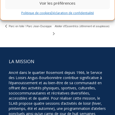
514-903-7522
Voir les préférences
Voir Lieu site web
Politique de cookies
Déclaration de confidentialité
Parc en folie ! Parc Jean-Duceppe
Atelier d’Essentrics (étirement et souplesse)
LA MISSION
Ancré dans le quartier Rosemont depuis 1966, le Service
des Loisirs Angus-Bourbonnière contribue significative à
l’épanouissement et au bien-être de sa communauté en
offrant des activités physiques, sportives, culturelles,
sociocommunautaires et récréatives diversifiées,
accessibles et de qualité. Pour réaliser cette mission, le
SLAB propose quatre sessions d’activités de loisir (hiver,
printemps, été et automne), une programmation d’ateliers
ponctuels ainsi qu’un camp de jour de huit semaines