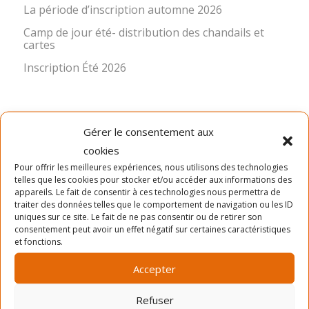
La période d’inscription automne 2026
Camp de jour été- distribution des chandails et
cartes
Inscription Été 2026
Gérer le consentement aux
cookies
Pour offrir les meilleures expériences, nous utilisons des technologies
telles que les cookies pour stocker et/ou accéder aux informations des
LA MISSION
appareils. Le fait de consentir à ces technologies nous permettra de
traiter des données telles que le comportement de navigation ou les ID
uniques sur ce site. Le fait de ne pas consentir ou de retirer son
Ancré dans le quartier Rosemont depuis 1966, le Service
consentement peut avoir un effet négatif sur certaines caractéristiques
des Loisirs Angus-Bourbonnière contribue significative à
et fonctions.
l’épanouissement et au bien-être de sa communauté en
offrant des activités physiques, sportives, culturelles,
Accepter
sociocommunautaires et récréatives diversifiées,
accessibles et de qualité. Pour réaliser cette mission, le
Refuser
SLAB propose quatre sessions d’activités de loisir (hiver,