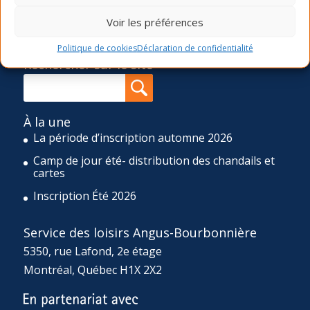
printemps, été et automne), une programmation d’ateliers
Voir les préférences
ponctuels ainsi qu’un camp de jour de huit semaines
durant l’été et un d’une semaine durant la relâche scolaire.
Politique de cookies
Déclaration de confidentialité
Rechercher sur le site
À la une
La période d’inscription automne 2026
Camp de jour été- distribution des chandails et
cartes
Inscription Été 2026
Service des loisirs Angus-Bourbonnière
5350, rue Lafond, 2e étage
Montréal, Québec H1X 2X2