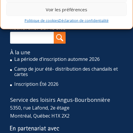
printemps, été et automne), une programmation d’ateliers
Voir les préférences
ponctuels ainsi qu’un camp de jour de huit semaines
durant l’été et un d’une semaine durant la relâche scolaire.
Politique de cookies
Déclaration de confidentialité
Rechercher sur le site
À la une
La période d’inscription automne 2026
Camp de jour été- distribution des chandails et
cartes
Inscription Été 2026
Service des loisirs Angus-Bourbonnière
5350, rue Lafond, 2e étage
Montréal, Québec H1X 2X2