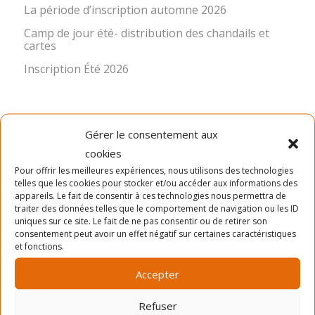
La période d’inscription automne 2026
Camp de jour été- distribution des chandails et
cartes
Inscription Été 2026
Gérer le consentement aux
cookies
Pour offrir les meilleures expériences, nous utilisons des technologies
telles que les cookies pour stocker et/ou accéder aux informations des
LA MISSION
appareils. Le fait de consentir à ces technologies nous permettra de
traiter des données telles que le comportement de navigation ou les ID
uniques sur ce site. Le fait de ne pas consentir ou de retirer son
Ancré dans le quartier Rosemont depuis 1966, le Service
consentement peut avoir un effet négatif sur certaines caractéristiques
des Loisirs Angus-Bourbonnière contribue significative à
et fonctions.
l’épanouissement et au bien-être de sa communauté en
offrant des activités physiques, sportives, culturelles,
Accepter
sociocommunautaires et récréatives diversifiées,
accessibles et de qualité. Pour réaliser cette mission, le
Refuser
SLAB propose quatre sessions d’activités de loisir (hiver,