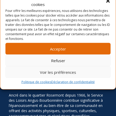
cookies
Dernières nouvelles
Pour offrir les meilleures expériences, nous utilisons des technologies
La période d’inscription automne 2026
telles que les cookies pour stocker et/ou accéder aux informations des
appareils. Le fait de consentir à ces technologies nous permettra de
Camp de jour été- distribution des chandails et
traiter des données telles que le comportement de navigation ou les ID
cartes
uniques sur ce site. Le fait de ne pas consentir ou de retirer son
consentement peut avoir un effet négatif sur certaines caractéristiques
Inscription Été 2026
et fonctions.
Accepter
Refuser
Voir les préférences
Politique de cookies
Déclaration de confidentialité
LA MISSION
Ancré dans le quartier Rosemont depuis 1966, le Service
des Loisirs Angus-Bourbonnière contribue significative à
l’épanouissement et au bien-être de sa communauté en
offrant des activités physiques, sportives, culturelles,
sociocommunautaires et récréatives diversifiées,