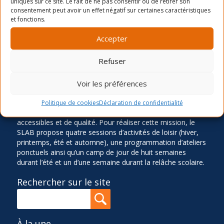
uniques sur ce site. Le fait de ne pas consentir ou de retirer son
consentement peut avoir un effet négatif sur certaines caractéristiques
et fonctions.
Accepter
LA MISSION
Refuser
Ancré dans le quartier Rosemont depuis 1966, le Service
des Loisirs Angus-Bourbonnière contribue significative à
Voir les préférences
l’épanouissement et au bien-être de sa communauté en
offrant des activités physiques, sportives, culturelles,
Politique de cookies
Déclaration de confidentialité
sociocommunautaires et récréatives diversifiées,
accessibles et de qualité. Pour réaliser cette mission, le
SLAB propose quatre sessions d’activités de loisir (hiver,
printemps, été et automne), une programmation d’ateliers
ponctuels ainsi qu’un camp de jour de huit semaines
durant l’été et un d’une semaine durant la relâche scolaire.
Rechercher sur le site
À la une