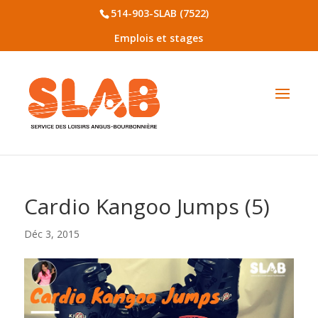
514-903-SLAB (7522)
Emplois et stages
Cardio Kangoo Jumps (5)
Déc 3, 2015