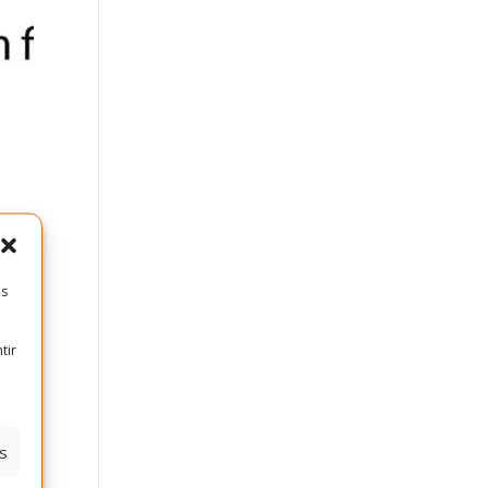
es
tir
s