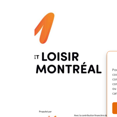
Pou
coo
con
com
ou 
car