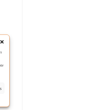
es
tir
s