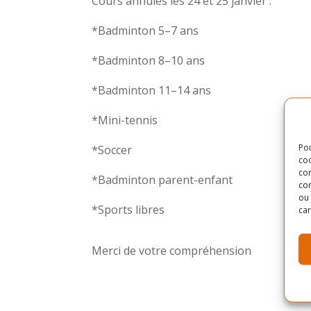
Cours annulés les 24 et 25 janvier :
*Badminton 5–7 ans
*Badminton 8–10 ans
*Badminton 11–14 ans
*Mini-tennis
Pou
*Soccer
coo
con
*Badminton parent-enfant
com
ou 
*Sports libres
car
Merci de votre compréhension