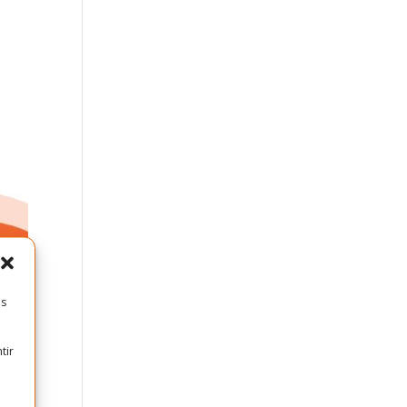
es
tir