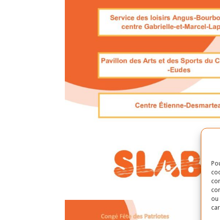
Pou
coo
con
com
ou 
car