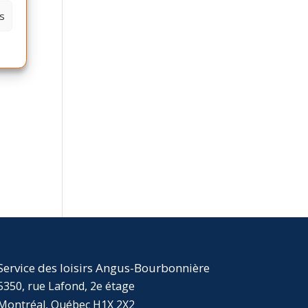
s
Service des loisirs Angus-Bourbonnière
5350, rue Lafond, 2e étage
Montréal, Québec H1X 2X2