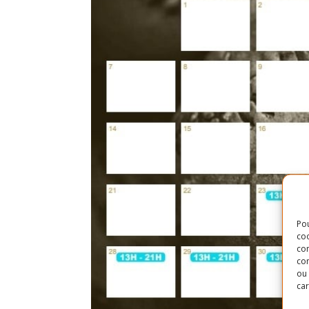
Pou
coo
con
com
ou 
car