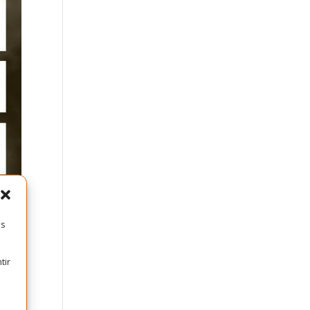
es
tir