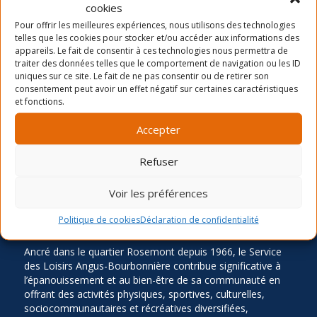
cookies
Dernières nouvelles
Pour offrir les meilleures expériences, nous utilisons des technologies
La période d’inscription automne 2026
telles que les cookies pour stocker et/ou accéder aux informations des
appareils. Le fait de consentir à ces technologies nous permettra de
Camp de jour été- distribution des chandails et
traiter des données telles que le comportement de navigation ou les ID
cartes
uniques sur ce site. Le fait de ne pas consentir ou de retirer son
consentement peut avoir un effet négatif sur certaines caractéristiques
Inscription Été 2026
et fonctions.
Accepter
Refuser
Voir les préférences
LA MISSION
Politique de cookies
Déclaration de confidentialité
Ancré dans le quartier Rosemont depuis 1966, le Service
des Loisirs Angus-Bourbonnière contribue significative à
l’épanouissement et au bien-être de sa communauté en
offrant des activités physiques, sportives, culturelles,
sociocommunautaires et récréatives diversifiées,