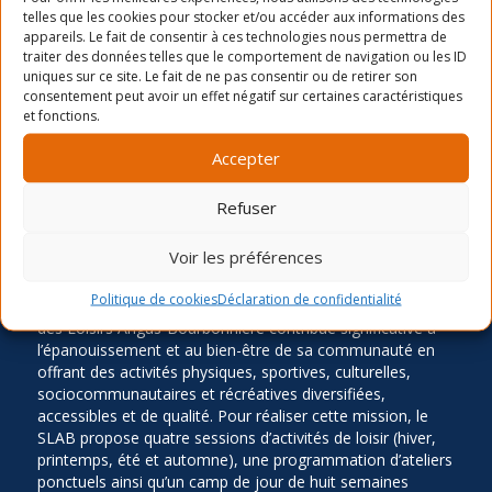
Camp de jour été- distribution des chandails et
telles que les cookies pour stocker et/ou accéder aux informations des
cartes
appareils. Le fait de consentir à ces technologies nous permettra de
traiter des données telles que le comportement de navigation ou les ID
Inscription Été 2026
uniques sur ce site. Le fait de ne pas consentir ou de retirer son
consentement peut avoir un effet négatif sur certaines caractéristiques
et fonctions.
Accepter
Refuser
LA MISSION
Voir les préférences
Politique de cookies
Déclaration de confidentialité
Ancré dans le quartier Rosemont depuis 1966, le Service
des Loisirs Angus-Bourbonnière contribue significative à
l’épanouissement et au bien-être de sa communauté en
offrant des activités physiques, sportives, culturelles,
sociocommunautaires et récréatives diversifiées,
accessibles et de qualité. Pour réaliser cette mission, le
SLAB propose quatre sessions d’activités de loisir (hiver,
printemps, été et automne), une programmation d’ateliers
ponctuels ainsi qu’un camp de jour de huit semaines