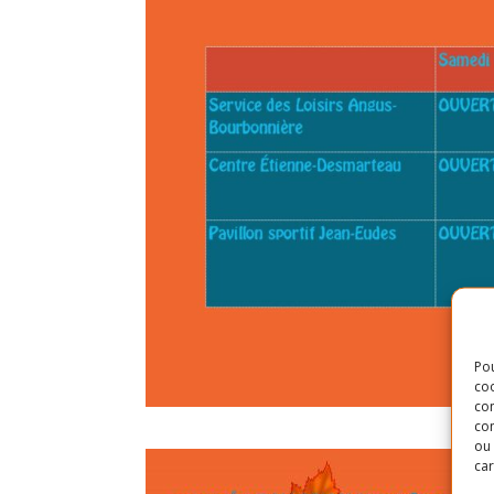
Pou
coo
con
com
ou 
car