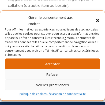
collation (ou autre item au besoin).
Merci, au plaisir,
Gérer le consentement aux
cookies
La direction
Pour offrir les meilleures expériences, nous utilisons des technologies
telles que les cookies pour stocker et/ou accéder aux informations des
appareils. Le fait de consentir à ces technologies nous permettra de
traiter des données telles que le comportement de navigation ou les ID
Dernières nouvelles
uniques sur ce site. Le fait de ne pas consentir ou de retirer son
consentement peut avoir un effet négatif sur certaines caractéristiques
La période d’inscription automne 2026
et fonctions.
Camp de jour été- distribution des chandails et
Accepter
cartes
Inscription Été 2026
Refuser
Voir les préférences
Politique de cookies
Déclaration de confidentialité